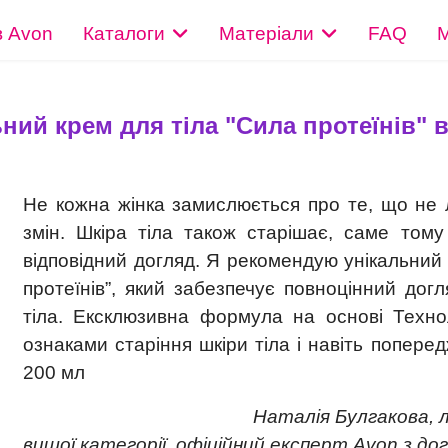
в Avon
Каталоги
Матеріали
FAQ
М
й крем для тіла "Сила протеїнів" в
Не кожна жінка замислюється про те, що не 
змін. Шкіра тіла також старішає, саме том
відповідний догляд. Я рекомендую унікальни
протеїнів”, який забезпечує повноцінний дог
тіла. Ексклюзивна формула на основі Техноло
ознаками старіння шкіри тіла і навіть попере
200 мл
Наталія Булгакова, лікар ко
вищої категорії, офіційний експерт Avon з до