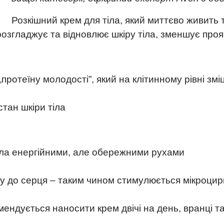
Розкішний крем для тіла, який миттєво живить 
 розгладжує та відновлює шкіру тіла, зменшує прояв
протеїну молодості”, який на клітинному рівні зм
тан шкіри тіла
тіла енергійними, але обережними рухами
у до серця – таким чином стимулюється мікроцирк
ендується наносити крем двічі на день, вранці та