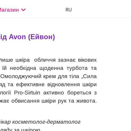
Оберіть свою мову
RU
агазин
ід Avon (Ейвон)
лише шкіра обличчя зазнає вікових
у їй необхідна щоденна турбота та
й Омолоджуючий крем для тіла „Сила
ляд та ефективне відновлення шкіри
гії Pro-Sirtuin активно бореться з
джає обвисання шкіри рук та живота.
сметолог-дерматолог
гляду за шкірою