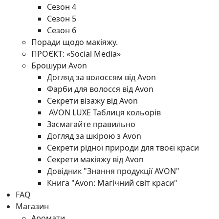
Сезон 4
Сезон 5
Сезон 6
Поради щодо макіяжу.
ПРОЄКТ: «Social Media»
Брошури Avon
Догляд за волоссям від Avon
Фарби для волосся від Avon
Секрети візажу від Avon
AVON LUXE Таблиця кольорів
Засмагайте правильно
Догляд за шкірою з Avon
Секрети рідної природи для твоєї краси
Секрети макіяжу від Avon
Довідник "Знання продукції AVON"
Книга "Avon: Магічний світ краси"
FAQ
Магазин
Аромати