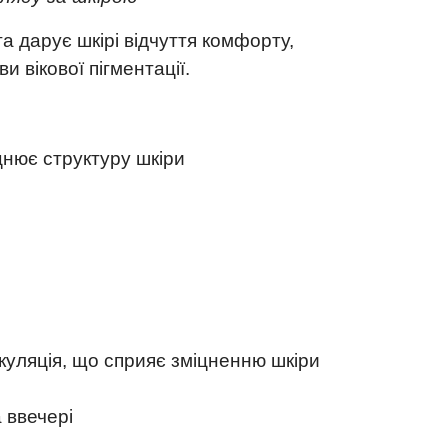
та дарує шкірі відчуття комфорту,
и вікової пігментації.
іцнює структуру шкіри
уляція, що сприяє зміцненню шкіри
 ввечері