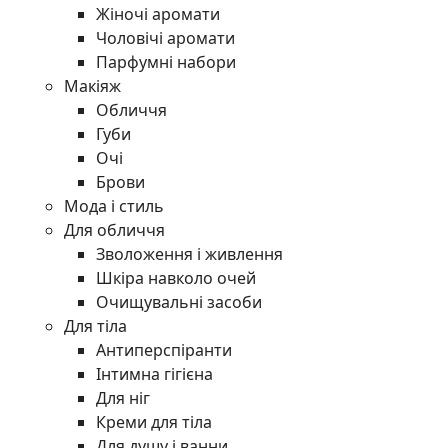
Жіночі аромати
Чоловічі аромати
Парфумні набори
Макіяж
Обличчя
Губи
Очі
Брови
Мода і стиль
Для обличчя
Зволоження і живлення
Шкіра навколо очей
Очищувальні засоби
Для тіла
Антиперспіранти
Інтимна гігієна
Для ніг
Креми для тіла
Для душу і ванни