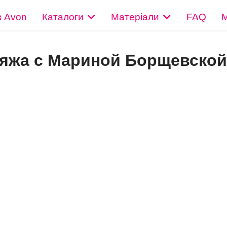
в Avon
Каталоги
Матеріали
FAQ
М
яжа с Мариной Борщевской 