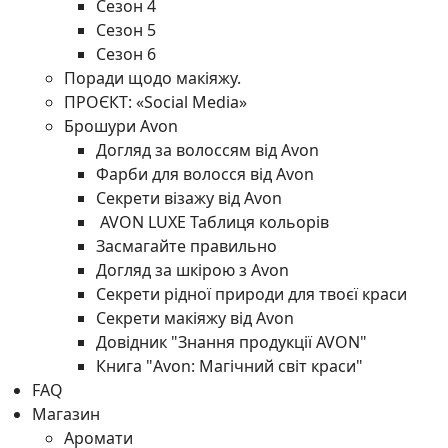
Сезон 4
Сезон 5
Сезон 6
Поради щодо макіяжу.
ПРОЄКТ: «Social Media»
Брошури Avon
Догляд за волоссям від Avon
Фарби для волосся від Avon
Секрети візажу від Avon
AVON LUXE Таблиця кольорів
Засмагайте правильно
Догляд за шкірою з Avon
Секрети рідної природи для твоєї краси
Секрети макіяжу від Avon
Довідник "Знання продукції AVON"
Книга "Avon: Магічний світ краси"
FAQ
Магазин
Аромати