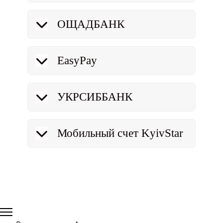
ОЩАДБАНК
EasyPay
УКРСИББАНК
Мобильный счет KyivStar