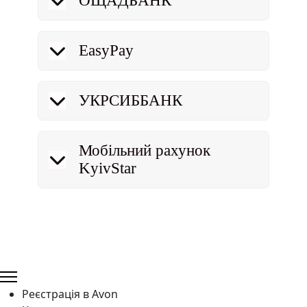
ОЩАДБАНК
EasyPay
УКРСИББАНК
Мобільний рахунок
KyivStar
Реєстрація в Avon