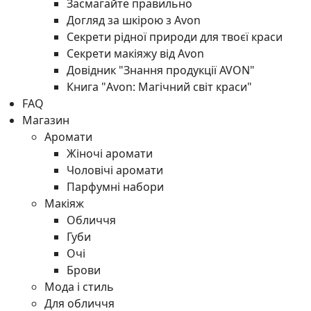
Засмагайте правильно
Догляд за шкірою з Avon
Секрети рідної природи для твоєї краси
Секрети макіяжу від Avon
Довідник "Знання продукції AVON"
Книга "Avon: Магічний світ краси"
FAQ
Магазин
Аромати
Жіночі аромати
Чоловічі аромати
Парфумні набори
Макіяж
Обличчя
Губи
Очі
Брови
Мода і стиль
Для обличчя