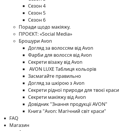
Сезон 4
Сезон 5
Сезон 6
Поради щодо макіяжу.
ПРОЄКТ: «Social Media»
Брошури Avon
Догляд за волоссям від Avon
Фарби для волосся від Avon
Секрети візажу від Avon
AVON LUXE Таблиця кольорів
Засмагайте правильно
Догляд за шкірою з Avon
Секрети рідної природи для твоєї краси
Секрети макіяжу від Avon
Довідник "Знання продукції AVON"
Книга "Avon: Магічний світ краси"
FAQ
Магазин