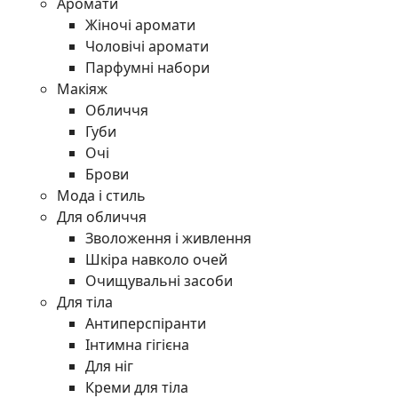
Аромати
Жіночі аромати
Чоловічі аромати
Парфумні набори
Макіяж
Обличчя
Губи
Очі
Брови
Мода і стиль
Для обличчя
Зволоження і живлення
Шкіра навколо очей
Очищувальні засоби
Для тіла
Антиперспіранти
Інтимна гігієна
Для ніг
Креми для тіла