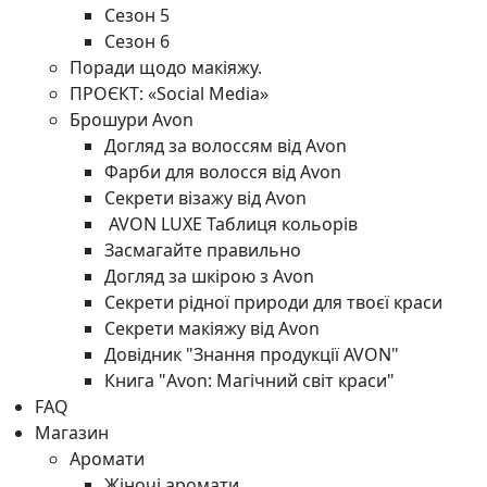
Сезон 5
Сезон 6
Поради щодо макіяжу.
ПРОЄКТ: «Social Media»
Брошури Avon
Догляд за волоссям від Avon
Фарби для волосся від Avon
Секрети візажу від Avon
AVON LUXE Таблиця кольорів
Засмагайте правильно
Догляд за шкірою з Avon
Секрети рідної природи для твоєї краси
Секрети макіяжу від Avon
Довідник "Знання продукції AVON"
Книга "Avon: Магічний світ краси"
FAQ
Магазин
Аромати
Жіночі аромати