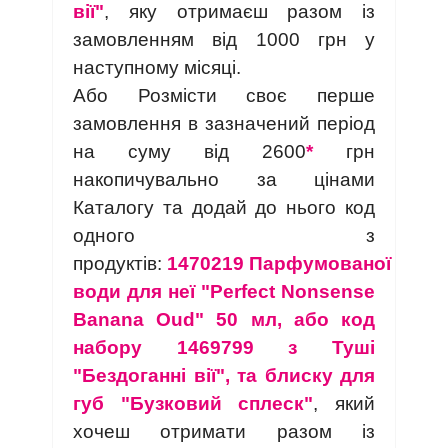
вії"
, яку отримаєш разом із
замовленням від 1000 грн у
наступному місяці.
Або Розмісти своє перше
замовлення в зазначений період
на суму від 2600
*
грн
накопичувально за цінами
Каталогу та додай до нього код
одного з
продуктів:
1470219
Парфумованої
води для неї "Perfect Nonsense
Banana Oud" 50 мл, або код
набору 1469799 з Туші
"Бездоганні вії", та блиску для
губ "Бузковий сплеск"
, який
хочеш отримати разом із