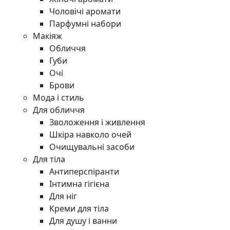
Чоловічі аромати
Парфумні набори
Макіяж
Обличчя
Губи
Очі
Брови
Мода і стиль
Для обличчя
Зволоження і живлення
Шкіра навколо очей
Очищувальні засоби
Для тіла
Антиперспіранти
Інтимна гігієна
Для ніг
Креми для тіла
Для душу і ванни