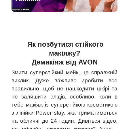
Як позбутися стійкого
макіяжу?
Демакіяж від AVON
Змити суперстійкий мейк, це справжній
виклик. Дуже важливо зробити все
правильно, щоб не нашкодити шкірі та
не залишити слідів, особливо, коли в
тебе макіяж із суперстійкою косметикою
з лінійки Power stay, яка триматиметься
на обличчі до 24 годин. Дивіться відео,
де офіційні експерти компанії Avon -