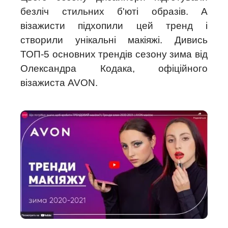
безліч стильних б'юті образів. А
візажисти підхопили цей тренд і
створили унікальні макіяжі. Дивись
ТОП-5 основних трендів сезону зима від
Олександра Кодака, офіційного
візажиста AVON.