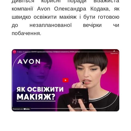
Дивіться корисні поради візажиста
компанії Avon Олександра Кодака, як
швидко освіжити макіяж і бути готовою
до незапланованої вечірки чи
побачення.