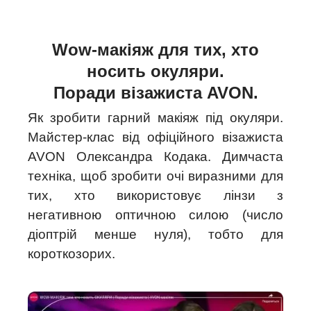
Wow-макіяж для тих, хто
носить окуляри.
Поради візажиста AVON.
Як зробити гарний макіяж під окуляри.
Майстер-клас від офіційного візажиста
AVON Олександра Кодака. Димчаста
техніка, щоб зробити очі виразними для
тих, хто використовує лінзи з
негативною оптичною силою (число
діоптрій менше нуля), тобто для
короткозорих.