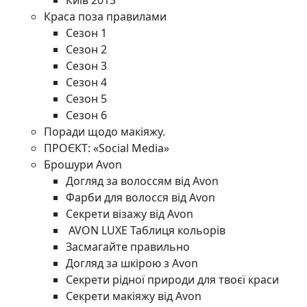
Київ 2013
Краса поза правилами
Сезон 1
Сезон 2
Сезон 3
Сезон 4
Сезон 5
Сезон 6
Поради щодо макіяжу.
ПРОЄКТ: «Social Media»
Брошури Avon
Догляд за волоссям від Avon
Фарби для волосся від Avon
Секрети візажу від Avon
AVON LUXE Таблиця кольорів
Засмагайте правильно
Догляд за шкірою з Avon
Секрети рідної природи для твоєї краси
Секрети макіяжу від Avon