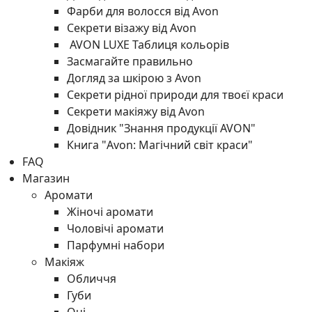
Фарби для волосся від Avon
Секрети візажу від Avon
AVON LUXE Таблиця кольорів
Засмагайте правильно
Догляд за шкірою з Avon
Секрети рідної природи для твоєї краси
Секрети макіяжу від Avon
Довідник "Знання продукції AVON"
Книга "Avon: Магічний світ краси"
FAQ
Магазин
Аромати
Жіночі аромати
Чоловічі аромати
Парфумні набори
Макіяж
Обличчя
Губи