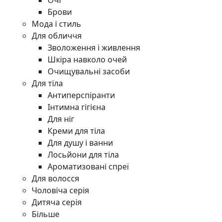
Очі
Брови
Мода і стиль
Для обличчя
Зволоження і живлення
Шкіра навколо очей
Очищувальні засоби
Для тіла
Антиперспіранти
Інтимна гігієна
Для ніг
Креми для тіла
Для душу і ванни
Лосьйони для тіла
Ароматизовані спреї
Для волосся
Чоловіча серія
Дитяча серія
Більше