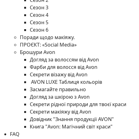
Сезон 2
Сезон 3
Сезон 4
Сезон 5
Сезон 6
Поради щодо макіяжу.
ПРОЄКТ: «Social Media»
Брошури Avon
Догляд за волоссям від Avon
Фарби для волосся від Avon
Секрети візажу від Avon
AVON LUXE Таблиця кольорів
Засмагайте правильно
Догляд за шкірою з Avon
Секрети рідної природи для твоєї краси
Секрети макіяжу від Avon
Довідник "Знання продукції AVON"
Книга "Avon: Магічний світ краси"
FAQ