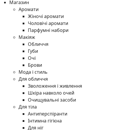
Магазин
Аромати
Жіночі аромати
Чоловічі аромати
Парфумні набори
Макіяж
Обличчя
Губи
Очі
Брови
Мода і стиль
Для обличчя
Зволоження і живлення
Шкіра навколо очей
Очищувальні засоби
Для тіла
Антиперспіранти
Інтимна гігієна
Для ніг