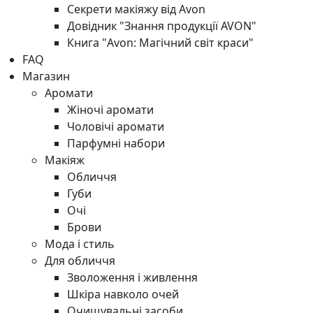
Секрети макіяжу від Avon
Довідник "Знання продукції AVON"
Книга "Avon: Магічний світ краси"
FAQ
Магазин
Аромати
Жіночі аромати
Чоловічі аромати
Парфумні набори
Макіяж
Обличчя
Губи
Очі
Брови
Мода і стиль
Для обличчя
Зволоження і живлення
Шкіра навколо очей
Очищувальні засоби