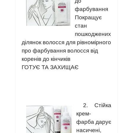
до
фарбування
Покращує
стан
пошкоджених
ділянок волосся для рівномірного
про фарбування волосся від
коренів до кінчиків
ГОТУЄ ТА ЗАХИЩАЄ
2. Стійка
крем-
фарба дарує
насичені,