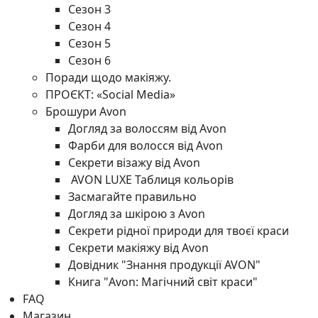
Сезон 3
Сезон 4
Сезон 5
Сезон 6
Поради щодо макіяжу.
ПРОЄКТ: «Social Media»
Брошури Avon
Догляд за волоссям від Avon
Фарби для волосся від Avon
Секрети візажу від Avon
AVON LUXE Таблиця кольорів
Засмагайте правильно
Догляд за шкірою з Avon
Секрети рідної природи для твоєї краси
Секрети макіяжу від Avon
Довідник "Знання продукції AVON"
Книга "Avon: Магічний світ краси"
FAQ
Магазин