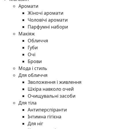
Аромати
Жіночі аромати
Чоловічі аромати
Парфумні набори
Макіяж
Обличчя
Губи
Очі
Брови
Мода і стиль
Для обличчя
Зволоження і живлення
Шкіра навколо очей
Очищувальні засоби
Для тіла
Антиперспіранти
Інтимна гігієна
Для ніг